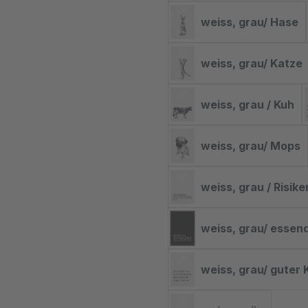
weiss, grau/ Hase
weiss, grau/ 
weiss, grau/ Katze
weiss, grau/ 
weiss, grau / Kuh
weiss, grau /
weiss, grau/ Mops
weiss, grau/
weiss, grau / Risike
weiss, grau 
weiss, grau/ esse
weiss
weiss, grau/ guter
weiss, gra