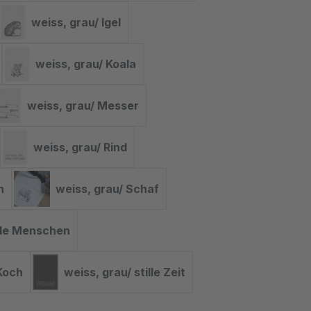
weiss, grau/ Igel
Hase
weiss, grau/ Igel
weiss, grau/ Koala
Katze
weiss, grau/ Koala
weiss, grau/ Messer
 Kuh
weiss, grau/ Messer
weiss, grau/ Rind
 Mops
weiss, grau/ Rind
n
weiss, grau/ Schaf
/ Risiken
weiss, grau/ Schaf
nde Menschen
, grau/ essende Menschen
 Koch
weiss, grau/ stille Zeit
u/ guter Koch
weiss, grau/ stille Zeit