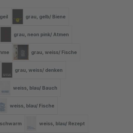
geil
grau, gelb/ Biene
/ leider geil
grau, gelb/ Biene
grau, neon pink/ Atmen
miley
grau, neon pink/ Atmen
ahme
grau, weiss/ Fische
ss/ Ausnahme
grau, weiss/ Fische
grau, weiss/ denken
Vogel
grau, weiss/ denken
weiss, blau/ Bauch
grau
weiss, blau/ Bauch
weiss, blau/ Fische
er
weiss, blau/ Fische
chschwarm
weiss, blau/ Rezept
blau/ Fischschwarm
weiss, blau/ Rezept