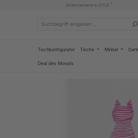
*
Gratisversand in DTLD
m Hauptinhalt springen
Zur Suche springen
Zur Hauptnavigation springen
Tischkonfigurator
Tische
Möbel
Gart
Deal des Monats
Bildergalerie überspringen