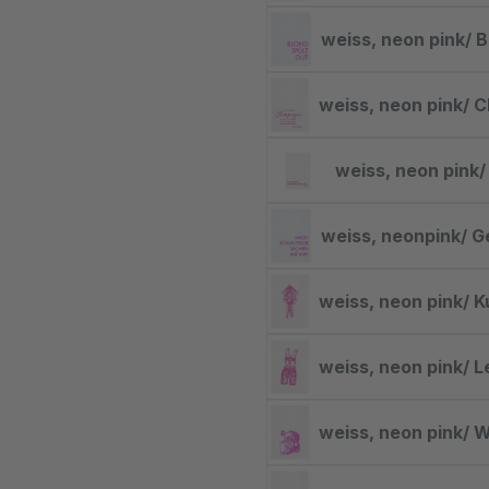
weiss, neon pink/ 
weiss, neo
weiss, neon pink/
weiss,
weiss, neon pink/
weiss, neo
weiss, neonpink/ G
weiss, ne
weiss, neon pink/ 
weiss, 
weiss, neon pink/ 
weiss, 
weiss, neon pink/
weis