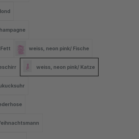
Blond
n pink/ Blond
 Champagne
 neon pink/ Champagne
 Fett
weiss, neon pink/ Fische
n pink/ Fett
weiss, neon pink/ Fische
eschirr
weiss, neon pink/ Katze
onpink/ Geschirr
weiss, neon pink/ Katze
Kukucksuhr
neon pink/ Kukucksuhr
Lederhose
neon pink/ Lederhose
 Weihnachtsmann
s, neon pink/ Weihnachtsmann