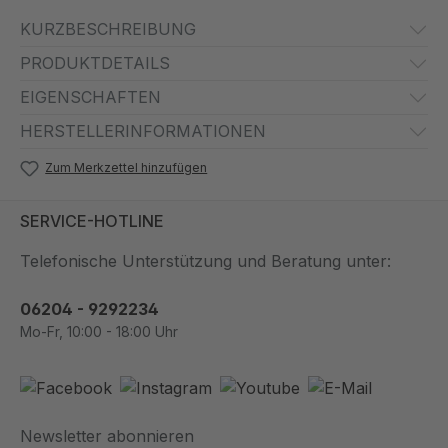
KURZBESCHREIBUNG
PRODUKTDETAILS
EIGENSCHAFTEN
HERSTELLERINFORMATIONEN
Zum Merkzettel hinzufügen
SERVICE-HOTLINE
Telefonische Unterstützung und Beratung unter:
06204 - 9292234
Mo-Fr, 10:00 - 18:00 Uhr
Newsletter abonnieren