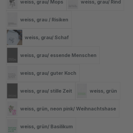
weiss, grau/ Mops
weiss, grau/ Rind
weiss, grau/ Mops
weiss, grau/ Rin
weiss, grau / Risiken
weiss, grau / Risiken
weiss, grau/ Schaf
weiss, grau/ Schaf
weiss, grau/ essende Menschen
weiss, grau/ essende Menschen
weiss, grau/ guter Koch
weiss, grau/ guter Koch
weiss, grau/ stille Zeit
weiss, grün
weiss, grau/ stille Zeit
weiss, grün
weiss, grün, neon pink/ Weihnachtshase
weiss, grün, neon pink/ Weihn
weiss, grün/ Basilikum
weiss, grün/ Basilikum