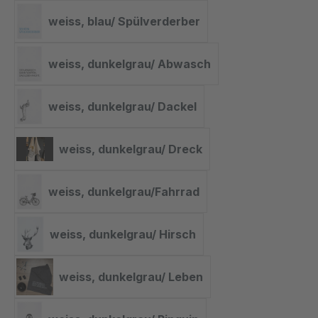
weiss, blau/ Spülverderber
weiss, blau/ Spülverderber
weiss, dunkelgrau/ Abwasch
weiss, dunkelgrau/ Abwasch
weiss, dunkelgrau/ Dackel
weiss, dunkelgrau/ Dackel
weiss, dunkelgrau/ Dreck
weiss, dunkelgrau/ Dreck
weiss, dunkelgrau/Fahrrad
weiss, dunkelgrau/Fahrrad
weiss, dunkelgrau/ Hirsch
weiss, dunkelgrau/ Hirsch
weiss, dunkelgrau/ Leben
weiss, dunkelgrau/ Leben