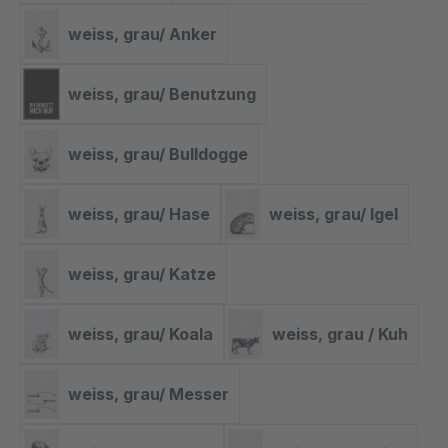
weiss, grau/ Anker
weiss, grau/ Anker
weiss, grau/ Benutzung
weiss, grau/ Benutzung
weiss, grau/ Bulldogge
weiss, grau/ Bulldogge
weiss, grau/ Hase
weiss, grau/ Igel
weiss, grau/ Hase
weiss, grau/ Igel
weiss, grau/ Katze
weiss, grau/ Katze
weiss, grau/ Koala
weiss, grau / Kuh
weiss, grau/ Koala
weiss, grau / Ku
weiss, grau/ Messer
weiss, grau/ Messer