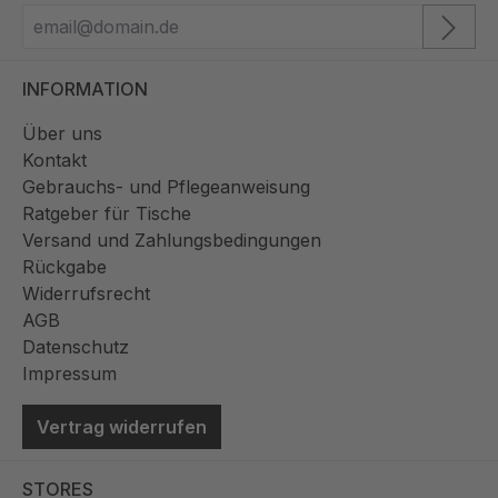
INFORMATION
Über uns
Kontakt
Gebrauchs- und Pflegeanweisung
Ratgeber für Tische
Versand und Zahlungsbedingungen
Rückgabe
Widerrufsrecht
AGB
Datenschutz
Impressum
Vertrag widerrufen
STORES