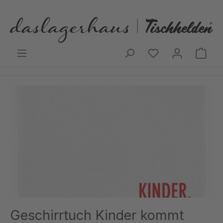
Zum Hauptinhalt springen
Ware
Bildergalerie überspringen
Geschirrtuch Kinder kommt