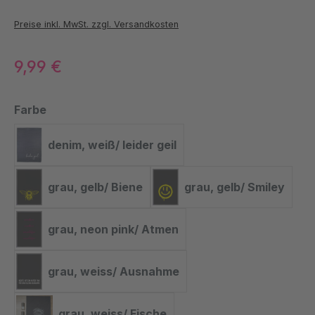
Preise inkl. MwSt. zzgl. Versandkosten
9,99 €
auswählen
Farbe
denim, weiß/ leider geil
denim, weiß/ leider geil
grau, gelb/ Biene
grau, gelb/ Smiley
grau, gelb/ Biene
grau, gelb/ Smile
grau, neon pink/ Atmen
grau, neon pink/ Atmen
grau, weiss/ Ausnahme
grau, weiss/ Ausnahme
grau, weiss/ Fische