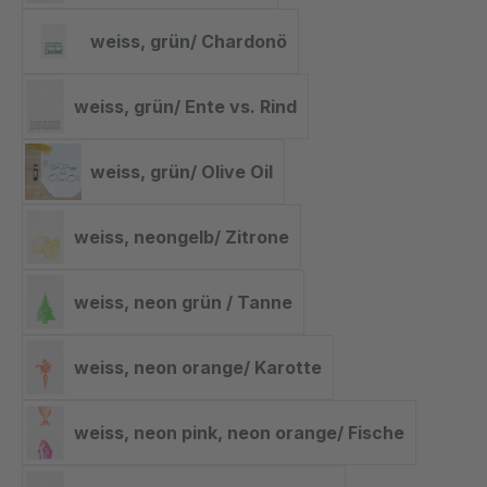
weiss, grün/ Chardonö
weiss, grün/ Chardonö
weiss, grün/ Ente vs. Rind
weiss, grün/ Ente vs. Rind
weiss, grün/ Olive Oil
weiss, grün/ Olive Oil
weiss, neongelb/ Zitrone
weiss, neongelb/ Zitrone
weiss, neon grün / Tanne
weiss, neon grün / Tanne
weiss, neon orange/ Karotte
weiss, neon orange/ Karotte
weiss, neon pink, neon orange/ Fische
weiss, neon pink, neon orange/ 