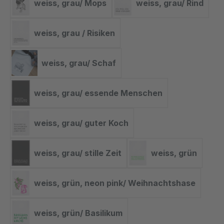
weiss, grau/ Mops
weiss, grau/ Rind
weiss, grau/ Mops
weiss, grau/ Rin
weiss, grau / Risiken
weiss, grau / Risiken
weiss, grau/ Schaf
weiss, grau/ Schaf
weiss, grau/ essende Menschen
weiss, grau/ essende Menschen
weiss, grau/ guter Koch
weiss, grau/ guter Koch
weiss, grau/ stille Zeit
weiss, grün
weiss, grau/ stille Zeit
weiss, grün
weiss, grün, neon pink/ Weihnachtshase
weiss, grün, neon pink/ Weihn
weiss, grün/ Basilikum
weiss, grün/ Basilikum