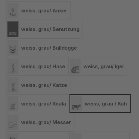
weiss, grau/ Anker
weiss, grau/ Anker
weiss, grau/ Benutzung
weiss, grau/ Benutzung
weiss, grau/ Bulldogge
weiss, grau/ Bulldogge
weiss, grau/ Hase
weiss, grau/ Igel
weiss, grau/ Hase
weiss, grau/ Igel
weiss, grau/ Katze
weiss, grau/ Katze
weiss, grau/ Koala
weiss, grau / Kuh
weiss, grau/ Koala
weiss, grau / Ku
weiss, grau/ Messer
weiss, grau/ Messer