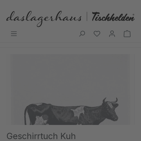
Zum Hauptinhalt springen
Ware
Bildergalerie überspringen
Geschirrtuch Kuh