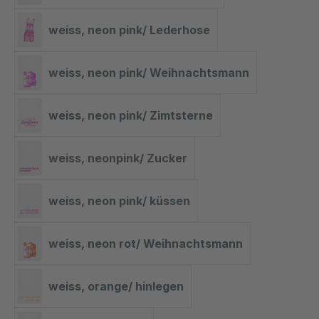
weiss, neon pink/ Lederhose
weiss, neon pink/ Lederhose
weiss, neon pink/ Weihnachtsmann
weiss, neon pink/ Weihnachtsma
weiss, neon pink/ Zimtsterne
weiss, neon pink/ Zimtsterne
weiss, neonpink/ Zucker
weiss, neonpink/ Zucker
weiss, neon pink/ küssen
weiss, neon pink/ küssen
weiss, neon rot/ Weihnachtsmann
weiss, neon rot/ Weihnachtsmann
weiss, orange/ hinlegen
weiss, orange/ hinlegen