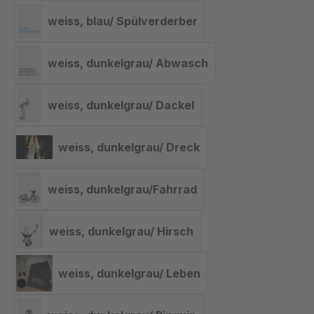
weiss, blau/ Spülverderber
weiss, blau/ Spülverderber
weiss, dunkelgrau/ Abwasch
weiss, dunkelgrau/ Abwasch
weiss, dunkelgrau/ Dackel
weiss, dunkelgrau/ Dackel
weiss, dunkelgrau/ Dreck
weiss, dunkelgrau/ Dreck
weiss, dunkelgrau/Fahrrad
weiss, dunkelgrau/Fahrrad
weiss, dunkelgrau/ Hirsch
weiss, dunkelgrau/ Hirsch
weiss, dunkelgrau/ Leben
weiss, dunkelgrau/ Leben