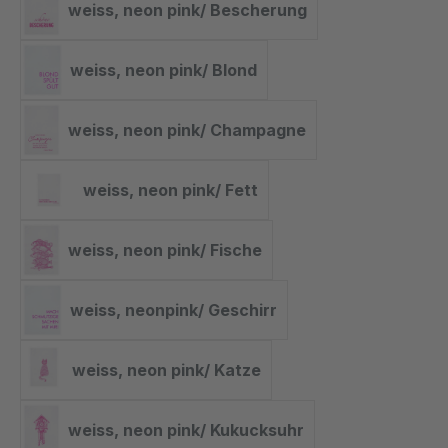
weiss, neon pink/ Bescherung
weiss, neon pink/ Bescherung
weiss, neon pink/ Blond
weiss, neon pink/ Blond
weiss, neon pink/ Champagne
weiss, neon pink/ Champagne
weiss, neon pink/ Fett
weiss, neon pink/ Fett
weiss, neon pink/ Fische
weiss, neon pink/ Fische
weiss, neonpink/ Geschirr
weiss, neonpink/ Geschirr
weiss, neon pink/ Katze
weiss, neon pink/ Katze
weiss, neon pink/ Kukucksuhr
weiss, neon pink/ Kukucksuhr