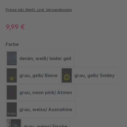
Preise inkl. MwSt. zzgl. Versandkosten
9,99 €
auswählen
Farbe
denim, weiß/ leider geil
denim, weiß/ leider geil
grau, gelb/ Biene
grau, gelb/ Smiley
grau, gelb/ Biene
grau, gelb/ Smile
grau, neon pink/ Atmen
grau, neon pink/ Atmen
grau, weiss/ Ausnahme
grau, weiss/ Ausnahme
grau, weiss/ Fische