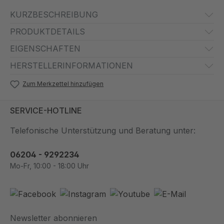
KURZBESCHREIBUNG
PRODUKTDETAILS
EIGENSCHAFTEN
HERSTELLERINFORMATIONEN
Zum Merkzettel hinzufügen
SERVICE-HOTLINE
Telefonische Unterstützung und Beratung unter:
06204 - 9292234
Mo-Fr, 10:00 - 18:00 Uhr
Newsletter abonnieren