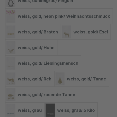
weiss, dunkelgrau/ Pinguin
weiss, dunkelgrau/ Pinguin
weiss, gold, neon pink/ Weihnachtsschmuck
weiss, gold, neon pink/ Wei
weiss, gold/ Braten
weiss, gold/ Esel
weiss, gold/ Braten
weiss, gold/ Ese
weiss, gold/ Huhn
weiss, gold/ Huhn
weiss, gold/ Lieblingsmensch
weiss, gold/ Lieblingsmensch
weiss, gold/ Reh
weiss, gold/ Tanne
weiss, gold/ Reh
weiss, gold/ Tann
weiss, gold/ rasende Tanne
weiss, gold/ rasende Tanne
weiss, grau
weiss, grau/ 5 Kilo
weiss, grau
weiss, grau/ 5 Kilo