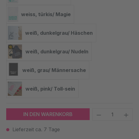
weiss, türkis/ Magie
weiss, türkis/ Magie
weiß, dunkelgrau/ Häschen
weiß, dunkelgrau/ Häschen
weiß, dunkelgrau/ Nudeln
weiß, dunkelgrau/ Nudeln
weiß, grau/ Männersache
weiß, grau/ Männersache
weiß, pink/ Toll-sein
weiß, pink/ Toll-sein
Produkt Anzah
IN DEN WARENKORB
Lieferzeit ca. 7 Tage