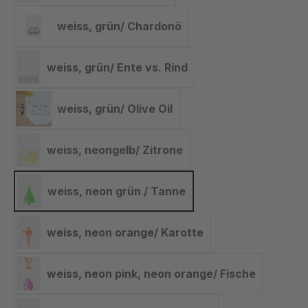
weiss, grün/ Chardonö
weiss, grün/ Chardonö
weiss, grün/ Ente vs. Rind
weiss, grün/ Ente vs. Rind
weiss, grün/ Olive Oil
weiss, grün/ Olive Oil
weiss, neongelb/ Zitrone
weiss, neongelb/ Zitrone
weiss, neon grün / Tanne
weiss, neon grün / Tanne
weiss, neon orange/ Karotte
weiss, neon orange/ Karotte
weiss, neon pink, neon orange/ Fische
weiss, neon pink, neon orange/ 