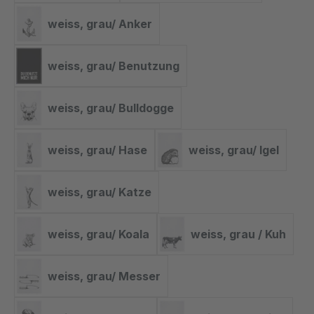
weiss, grau/ Anker
weiss, grau/ Anker
weiss, grau/ Benutzung
weiss, grau/ Benutzung
weiss, grau/ Bulldogge
weiss, grau/ Bulldogge
weiss, grau/ Hase
weiss, grau/ Igel
weiss, grau/ Hase
weiss, grau/ Igel
weiss, grau/ Katze
weiss, grau/ Katze
weiss, grau/ Koala
weiss, grau / Kuh
weiss, grau/ Koala
weiss, grau / Ku
weiss, grau/ Messer
weiss, grau/ Messer