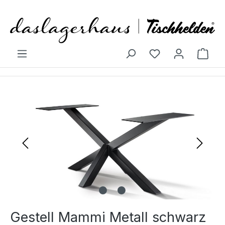
Zum Hauptinhalt springen
Ware
Bildergalerie überspringen
Gestell Mammi Metall schwarz