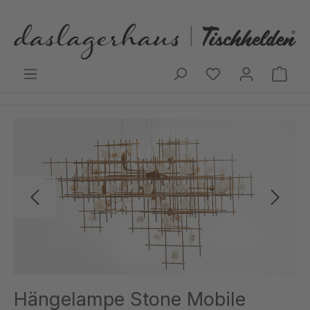
Zum Hauptinhalt springen
Ware
Bildergalerie überspringen
Hängelampe Stone Mobile