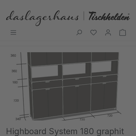
Zum Hauptinhalt springen
Ware
Bildergalerie überspringen
Highboard System 180 graphit