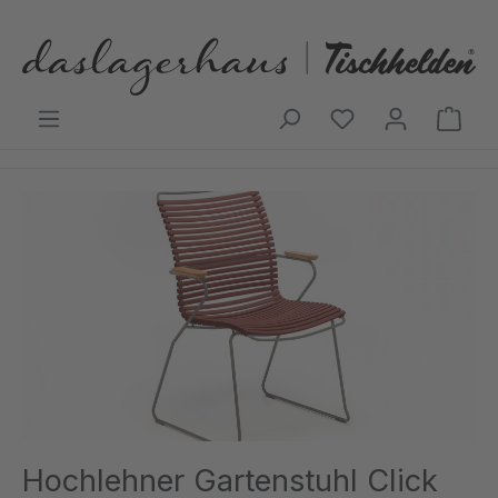
Zum Hauptinhalt springen
Ware
Bildergalerie überspringen
Hochlehner Gartenstuhl Click