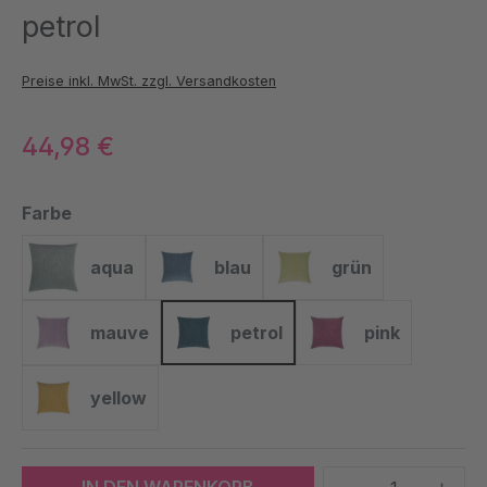
petrol
Preise inkl. MwSt. zzgl. Versandkosten
44,98 €
auswählen
Farbe
aqua
blau
grün
aqua
blau
grün
mauve
petrol
pink
mauve
petrol
pink
yellow
yellow
Produkt Anzah