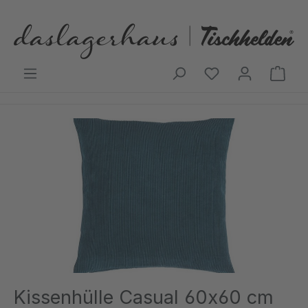
Zum Hauptinhalt springen
Ware
Bildergalerie überspringen
Kissenhülle Casual 60x60 cm