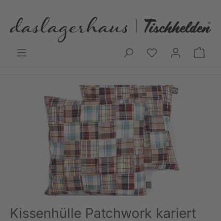
Zum Hauptinhalt springen
Ware
Bildergalerie überspringen
Kissenhülle Patchwork kariert