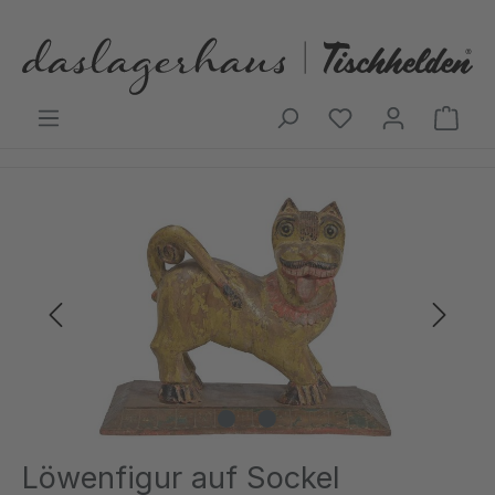
Zum Hauptinhalt springen
Ware
Bildergalerie überspringen
Löwenfigur auf Sockel