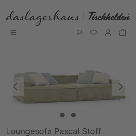
Zum Hauptinhalt springen
Ware
Bildergalerie überspringen
Loungesofa Pascal Stoff