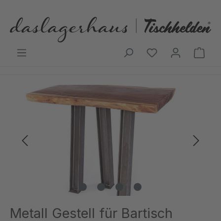
Zum Hauptinhalt springen
Ware
Bildergalerie überspringen
Metall Gestell für Bartisch