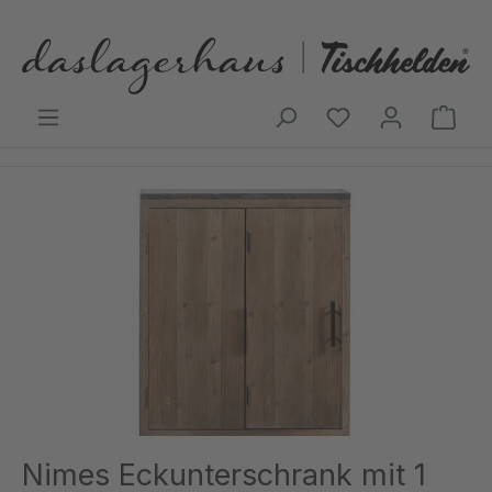
Zum Hauptinhalt springen
Ware
Bildergalerie überspringen
Nimes Eckunterschrank mit 1