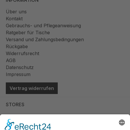
INFORMATION
Über uns
Kontakt
Gebrauchs- und Pflegeanweisung
Ratgeber für Tische
Versand und Zahlungsbedingungen
Rückgabe
Widerrufsrecht
AGB
Datenschutz
Impressum
Vertrag widerrufen
STORES
Store Viernheim
Store Berlin