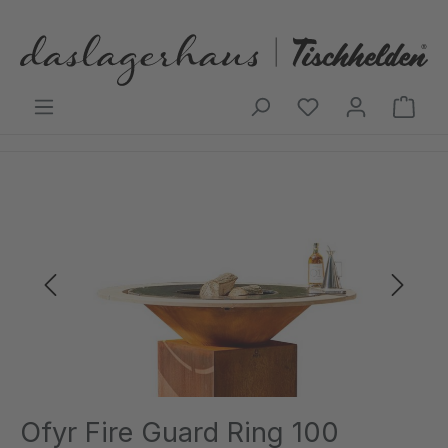
Zum Hauptinhalt springen
Ware
Bildergalerie überspringen
Ofyr Fire Guard Ring 100