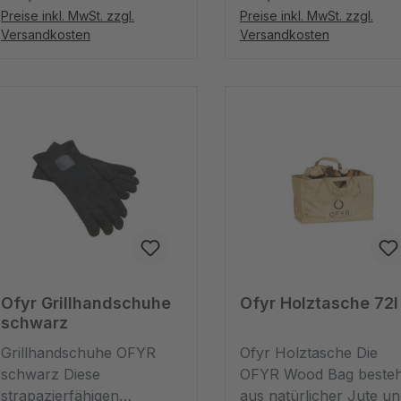
Grillen geben, denn nur
Grillen geben, denn nu
Preise inkl. MwSt. zzgl.
Preise inkl. MwSt. zzgl.
so ist das Set komplett.
so ist das Set komplett.
Versandkosten
Versandkosten
Unser Modell aus Leder
Unser Modell aus Lede
schützt Ihren Körper vor
schützt Ihren Körper v
der heißen Feuerplatte
der heißen Feuerplatte
des OFYR und allen
des OFYR und allen
anderen Grills. Die braune
anderen Grills. Die
Lederschürze hat nicht
schwarze Lederschürz
nur praktische Gründe,
hat nicht nur praktisch
sondern verleiht jedem
Gründe, sondern verlei
Grillmeister ein
jedem Grillmeister ein
professionelles
professionelles
Aussehen.1 Grösse mit
Aussehen.1 Grösse mit
verstellbaren Trägern
verstellbaren Trägern
Ofyr Grillhandschuhe
Ofyr Holztasche 72l
schwarz
Grillhandschuhe OFYR
Ofyr Holztasche Die
schwarz Diese
OFYR Wood Bag besteh
strapazierfähigen
aus natürlicher Jute un