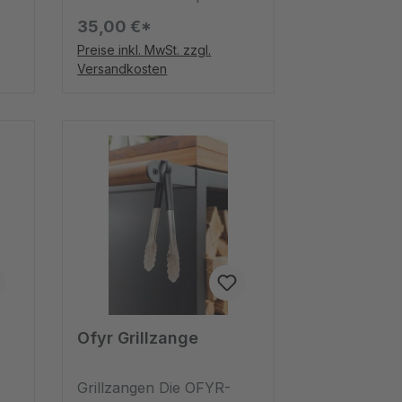
nicht nur ein rauchiges
35,00 €*
Aroma, sondern sie
Preise inkl. MwSt. zzgl.
ermöglichen es
Versandkosten
außerdem, den
Garvorgang um 50 % zu
en
verlangsamen. Die
Brettchen können
ebenfalls verwendet
werden, um die Wärme
der Zutaten zu erhalten,
bevor sie serviert werden.
Ofyr Grillzange
Grillzangen Die OFYR-