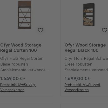
Ofyr Wood Storage
Ofyr Wood Storage
Regal Corten 100
Regal Black 100
Ofyr Holz Regal Corten
Ofyr Holz Regal Schwa
Diese robusten
Diese robusten
Stahlelemente verwandeln
Stahlelemente verwand
einen Stapel Holz in ein
einen Stapel Holz in ein
1.649,00 €*
1.699,00 €*
attraktives,
attraktives, gut
Preise inkl. MwSt. zzgl.
Preise inkl. MwSt. zzgl.
gutzusehendes Deko-
aussehendes Deko-
Versandkosten
Versandkosten
Objekt. Die abdeckbaren
Objekt. Dabei handelt e
oberen Fächer bieten eine
sich um eine
optimale Möglichkeit,
Holzaufbewahrung. Di