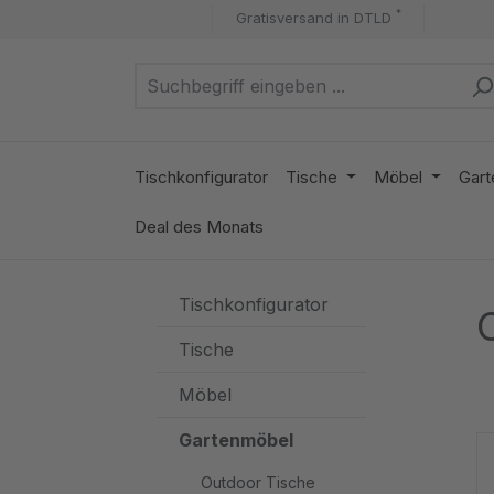
*
Gratisversand in DTLD
m Hauptinhalt springen
Zur Suche springen
Zur Hauptnavigation springen
Tischkonfigurator
Tische
Möbel
Gart
Deal des Monats
Tischkonfigurator
Tische
Möbel
Gartenmöbel
Outdoor Tische