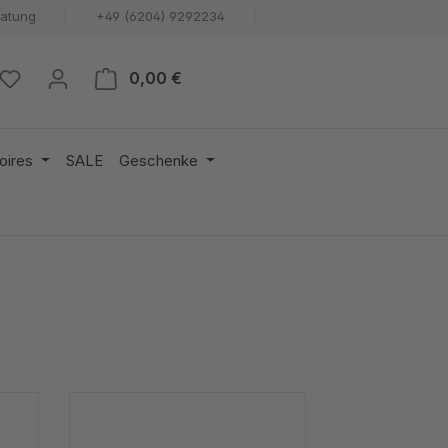
ratung
+49 (6204) 9292234
Warenkorb enthält 0 Positionen. 
0,00 €
oires
SALE
Geschenke