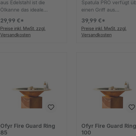
aus Edelstahl ist die
Spatula PRO verfügt ü
Ölkanne das ideale
einen Griff aus
Zubehörteil, um das
Thermoplastik für
29,99 €*
39,99 €*
Kochfeld zu schmieren.
perfekten Griff und ein
Preise inkl. MwSt. zzgl.
Preise inkl. MwSt. zzgl.
Die Edelstahlkanne hat
Klinge aus Edelstahl, di
Versandkosten
Versandkosten
einen Durchmesser von
es Ihnen ermöglicht,
11cm und eine Höhe von
Essen einfach mit dem
20cm.
scharfen Rand zu
wenden. Die Spachtel is
ein essentielles Werkze
für das Kochen im
Outdoorbereich.
Ofyr Fire Guard Ring
Ofyr Fire Guard Rin
85
100