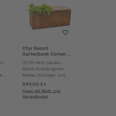
Ofyr Bench
Gartenbank Corten
100
rz
OFYR Herb Garden
Bench Kräutergarten,
eln
kleines Holzlager und
Sitzplatz zugleichWitzig,
599,00 €*
dekorativ und praktisch:
Preise inkl. MwSt. zzgl.
Ein Lager für Grillholz, in
Versandkosten
s
dem gleichzeitig die
Kräuter wachsen, die Du
e
brauchst, um das Gegrillte