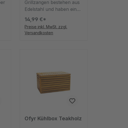
ber
Grillzangen bestehen aus
Edelstahl und haben ein
mattschwarzes Finish
14,99 €*
e
sowie ein ergonomisches
Preise inkl. MwSt. zzgl.
e
Design. Es ist ein reines
Versandkosten
Vergnügen, sie zu
benutzen. Das praktische,
abgerundete Design
t
bedeutet, dass Sie sie auf
ug
der Arbeitsfläche ablegen
können, wenn sie nicht
verwendet werden. Denn
handliches Grillbesteck ist
mindestens genauso
wichtig wie der geeignete
Grill für Ihr nächstes
Barbecue.
g
Ofyr Kühlbox Teakholz