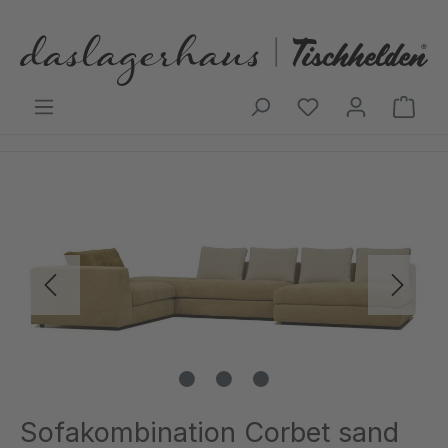
Zum Hauptinhalt springen
Ware
Bildergalerie überspringen
Sofakombination Corbet sand