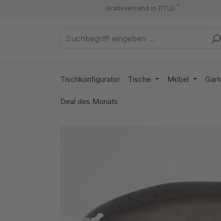
*
Gratisversand in DTLD
m Hauptinhalt springen
Zur Suche springen
Zur Hauptnavigation springen
Tischkonfigurator
Tische
Möbel
Gart
Deal des Monats
Bildergalerie überspringen