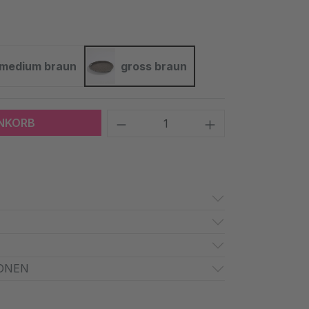
medium braun
gross braun
medium braun
gross braun
Produkt Anzahl: Gib den 
ENKORB
ONEN