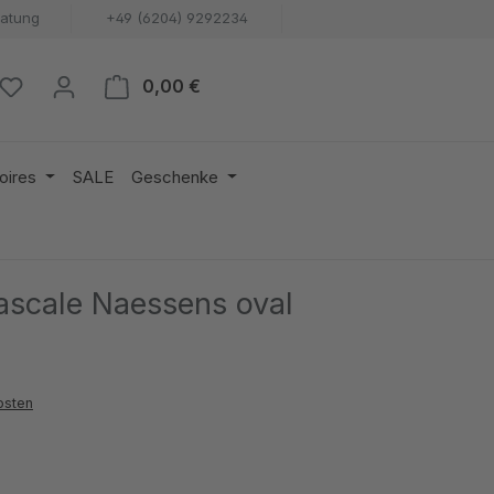
ratung
+49 (6204) 9292234
Warenkorb enthält 0 Positionen. 
0,00 €
oires
SALE
Geschenke
Pascale Naessens oval
osten