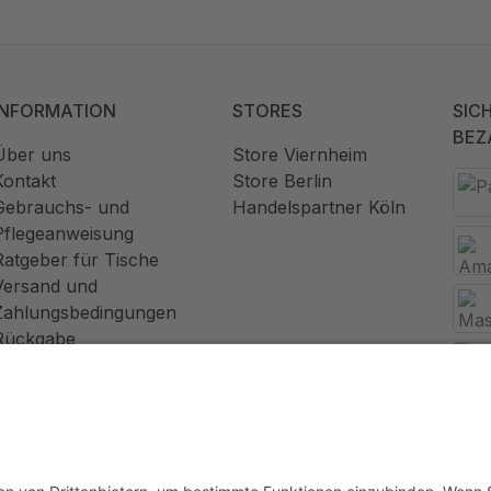
INFORMATION
STORES
SIC
BEZ
Über uns
Store Viernheim
Kontakt
Store Berlin
Gebrauchs- und
Handelspartner Köln
Pflegeanweisung
Ratgeber für Tische
Versand und
Zahlungsbedingungen
Rückgabe
Widerrufsrecht
AGB
Datenschutz
Impressum