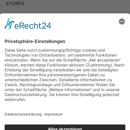
STORES
Store Viernheim
Store Berlin
Handelspartner Köln
SICHERE BEZAHLUNG
ZUVERLÄSSIGER VERSAND