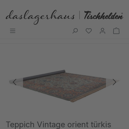
Zum Hauptinhalt springen
Ware
Bildergalerie überspringen
Teppich Vintage orient türkis