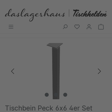
Zum Hauptinhalt springen
Ware
Bildergalerie überspringen
Tischbein Peck 6x6 4er Set