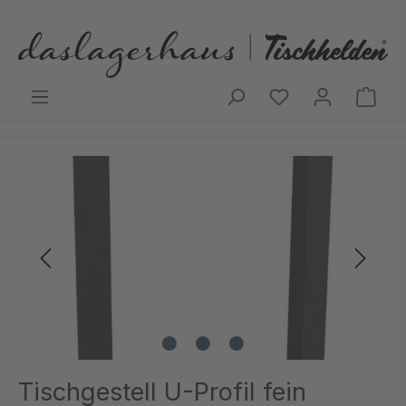
Zum Hauptinhalt springen
Ware
Bildergalerie überspringen
Tischgestell U-Profil fein