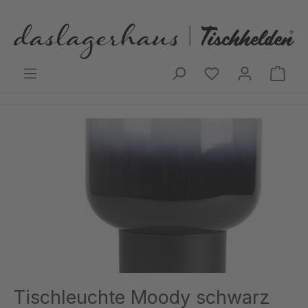
Zum Hauptinhalt springen
Ware
Bildergalerie überspringen
Tischleuchte Moody schwarz