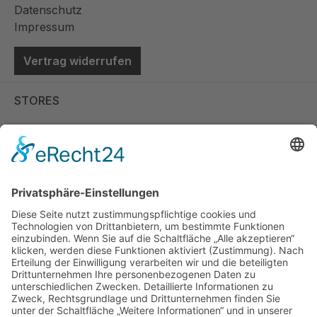
Datenschutz
Impressum
Vertrag widerrufen
STORES
Store Viernheim
Store Berlin
Handelspartner Köln
SICHERE BEZAHLUNG