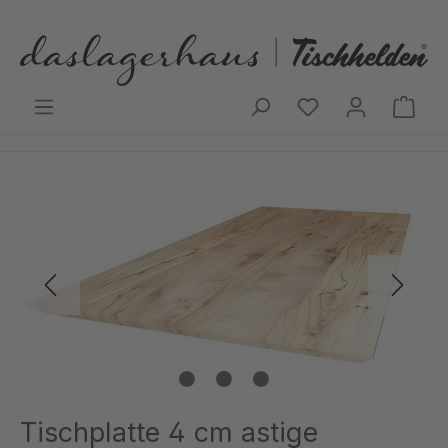
Zum Hauptinhalt springen
Ware
Bildergalerie überspringen
Tischplatte 4 cm astige