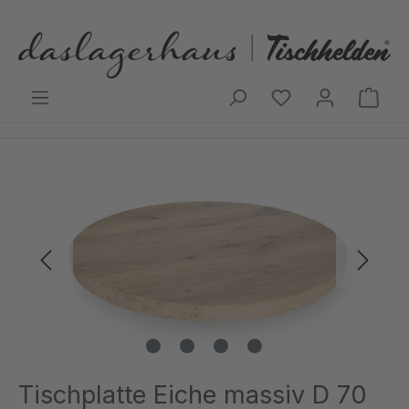
Zum Hauptinhalt springen
Ware
Bildergalerie überspringen
Tischplatte Eiche massiv D 70