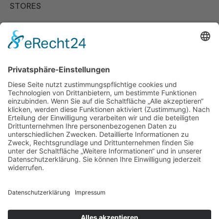
STORES
Store Viernheim
Store Berlin
Handelspartner Köln
SICHERE BEZAHLUNG
ZUVERLÄSSIGER VERSAND