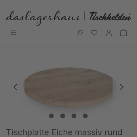
Zum Hauptinhalt springen
Ware
Bildergalerie überspringen
Tischplatte Eiche massiv rund