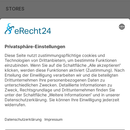
STORES
Store Viernheim
Store Berlin
Handelspartner Köln
SICHERE BEZAHLUNG
ZUVERLÄSSIGER VERSAND