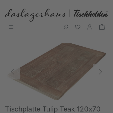
Zum Hauptinhalt springen
Ware
Bildergalerie überspringen
Tischplatte Tulip Teak 120x70