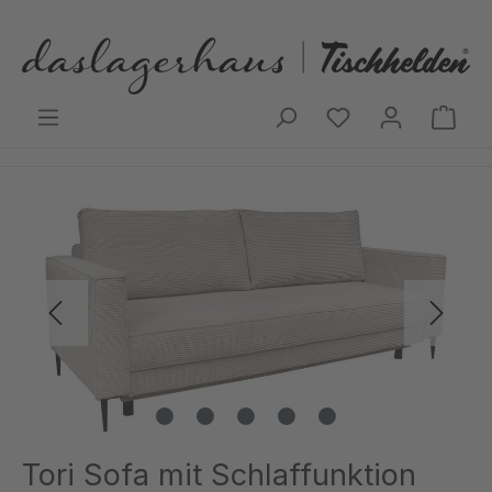
Zum Hauptinhalt springen
Ware
Bildergalerie überspringen
Tori Sofa mit Schlaffunktion