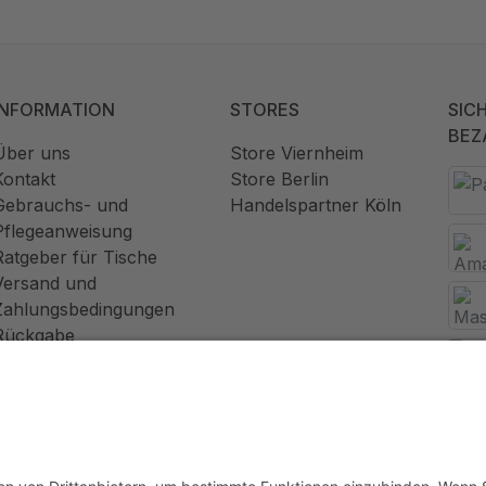
INFORMATION
STORES
SIC
BEZ
Über uns
Store Viernheim
Kontakt
Store Berlin
Gebrauchs- und
Handelspartner Köln
Pflegeanweisung
Ratgeber für Tische
Versand und
Zahlungsbedingungen
Rückgabe
Widerrufsrecht
AGB
Datenschutz
Impressum