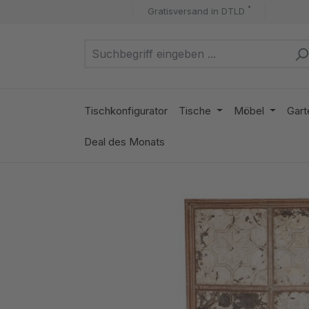
*
Gratisversand in DTLD
m Hauptinhalt springen
Zur Suche springen
Zur Hauptnavigation springen
Tischkonfigurator
Tische
Möbel
Gart
Deal des Monats
Bildergalerie überspringen