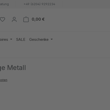
ratung
+49 (6204) 9292234
Warenkorb enthält 0 Positionen. 
0,00 €
oires
SALE
Geschenke
e Metall
osten