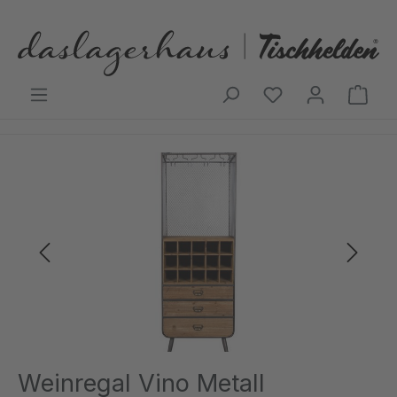
Zum Hauptinhalt springen
Ware
Bildergalerie überspringen
Weinregal Vino Metall