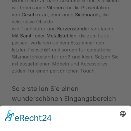
Möbel sein? Je nach Geschmack und Stil bieten
wir Ihnen auch
Vitrinen
für die Präsentation
von
Geschirr
an, aber auch
Sideboards
, die
dekorative Objekte
wie Tischläufer und
Kerzenständer
verstauen.
Mit
Samt- oder Metallstühlen
, die zum Look
passen, verleihen sie dem Esszimmer den
letzten Feinschliff und sorgen für gemütliche
Sitzmöglichkeiten für groß und klein. Setzen Sie
mit ausgefallenen Möbeln und Accessoires
zudem für einen persönlichen Touch.
So erstellen Sie einen
wunderschönen Eingangsbereich
Empfangen Sie Gäste, betreten diese stets
zuerst den Flur. Dementsprechend muss er
aussehen: Aufgeräumt und einladend, denn der