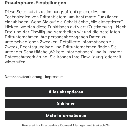
erste Eindruck zählt. Wählen Sie auf
daslagerhaus.de
zwischen Garderoben, Konsolen und Sideboard
s und
Hockern
die Möbelstücke aus, die nicht
nur von der Größe her in Ihren
Eingangsbereich passen, sondern auch Ihrem
Einrichtungsstil entsprechen.
Bevor wir loslegen..
Naja - es muss ja nicht gleich die ganze
Wohnung rundumerneuert werden. Vielleicht
fangen Sie erstmal mit dem Wohnzimmer an. Zu
dem neuen Loungesofa würde sich doch sicher
auch ein moderner Marmor
Couchtisch
oder
mehrere kleine Beistelltische im Retro Look der
60iger Jahre gut machen? Und vielleicht dazu
kombiniert ein einzelner Design Sessel als