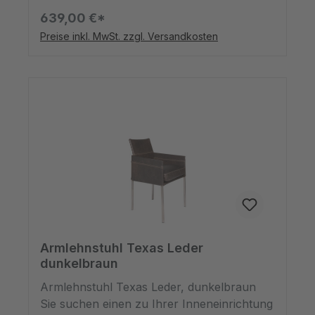
von 50cm, einer Höhe von 86cm und einer
639,00 €*
Tiefe von 54cm. Das stabile Leder
Preise inkl. MwSt. zzgl. Versandkosten
ummantelt den Korpus, dessen Sitzfläche
gepolstert ist und dessen Lehne einen
leichten Knick hat. Zudem hat er hellere
Nähte. Getragen wird das Ganze von vier
Metallfüßen. Das Zusammenspiel der
beiden Komponenten ergibt einen Stuhl,
der in modernen und rustikal eingerichteten
Milieus eine gute Figur macht.
Armlehnstuhl Texas Leder
dunkelbraun
Armlehnstuhl Texas Leder, dunkelbraun
Sie suchen einen zu Ihrer Inneneinrichtung