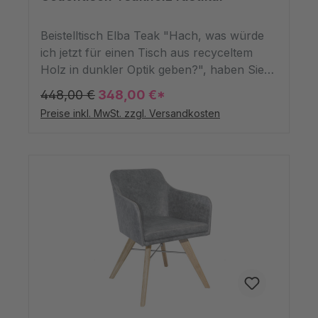
verfärben kann, was bei diesem Holz aber
von der Natur so gewollt ist.
Beistelltisch Elba Teak "Hach, was würde
ich jetzt für einen Tisch aus recyceltem
Holz in dunkler Optik geben?", haben Sie
sich schon das ein oder das andere Mal
448,00 €
348,00 €*
gefragt? Na dann haben wir hier die
Preise inkl. MwSt. zzgl. Versandkosten
perfekte Lösung für Sie! Unsere "Elba"
hätte nämlich auch gern ein neues
Zuhause. Unser Produkt, dessen Holz aus
dem Teakbaum entstammt, wurde schon
früher im Hausbau verwendet. Deshalb
haben wir einen Tisch daraus gemacht.
Dieser Wohnzimmertisch ist aus recyceltem
Teakholz und hat die quadratischen Maße
Breite und Tiefe je 60cm sowie eine Höhe
von 45cm. Das Produkt aus recyceltem
Material lässt sich mit einem feuchten Tuch
oder Staubwedel reinigen. Achja, er hat