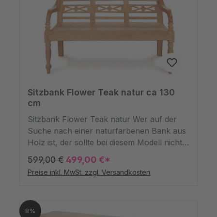
Sitzbank Flower Teak natur ca 130
cm
Sitzbank Flower Teak natur Wer auf der
Suche nach einer naturfarbenen Bank aus
Holz ist, der sollte bei diesem Modell nicht
lange überlegen. Unsere aus recyceltem
599,00 €
499,00 €*
Teakholz gefertigte Bank ist eine
Preise inkl. MwSt. zzgl. Versandkosten
wunderbare Sitzgelegenheit für drinnen
und draußen! Mit einer Breite von 130cm,
einer Höhe von 78cm und einer Tiefe von
8%
45cm ist sie weder zu groß noch zu klein,