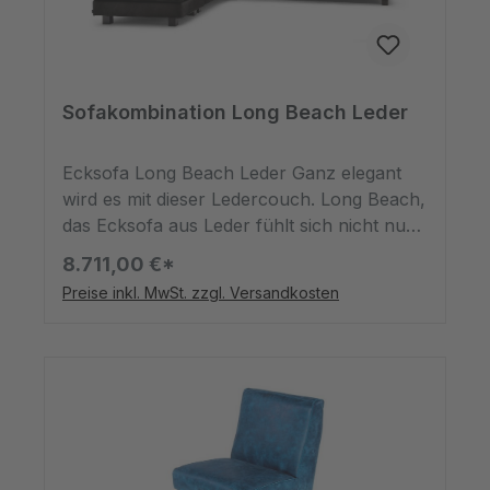
Hingucker als Solist oder in der Gruppe!
Sofakombination Long Beach Leder
Ecksofa Long Beach Leder Ganz elegant
wird es mit dieser Ledercouch. Long Beach,
das Ecksofa aus Leder fühlt sich nicht nur
glatt und weich zugleich an, sondern
8.711,00 €*
verleiht Ihrem Wohnraum auch gleichzeitig
Preise inkl. MwSt. zzgl. Versandkosten
das gewisse Etwas. Mit seiner oppulenten
Größe findet nicht nur ein Pärchen,
sondern gleich die gesamte Familie oder
Freundesgruppe Platz. Dem gemütlichen
Filmeabend bei Regenschauern draußen
oder dem lustigen Spieleabend steht somit
nichts mehr im Weg.