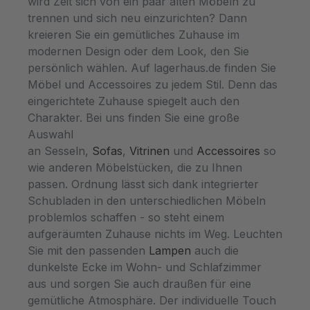
wird Zeit sich von ein paar alten Möbeln zu
auch funktional überzeugt es: als stilvolles
trennen und sich neu einzurichten? Dann
Serviertablett für Drinks, Frühstück oder
kreieren Sie ein gemütliches Zuhause im
Tee.Gefertigt aus Holz, per Hand bemalt
modernen Design oder dem Look, den Sie
und siebbedruckt, ist jedes Stück ein
persönlich wählen. Auf lagerhaus.de finden Sie
Unikat. Die dezente Farbgebung in Braun
Möbel und Accessoires zu jedem Stil. Denn das
und Schwarz fügt sich harmonisch in
eingerichtete Zuhause spiegelt auch den
moderne wie klassische Wohnräume ein –
Charakter. Bei uns finden Sie eine große
ob allein platziert oder kombiniert mit einem
Auswahl
passenden Notre Monde Tabletttisch-
an Sesseln,
Sofas
,
Vitrinen
und
Accessoires
so
Gestell.
wie anderen Möbelstücken, die zu Ihnen
passen. Ordnung lässt sich dank integrierter
Schubladen in den unterschiedlichen Möbeln
problemlos schaffen - so steht einem
aufgeräumten Zuhause nichts im Weg. Leuchten
Sie mit den passenden
Lampen
auch die
dunkelste Ecke im Wohn- und Schlafzimmer
aus und sorgen Sie auch draußen für eine
gemütliche Atmosphäre. Der individuelle Touch