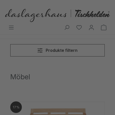
Zum Hauptinhalt springen
Ware
Produkte filtern
Möbel
17%