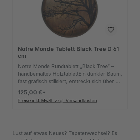
machen!
Notre Monde Tablett Black Tree D 61
cm
Notre Monde Rundtablett „Black Tree“ –
handbemaltes HolztablettEin dunkler Baum,
fast grafisch stilisiert, erstreckt sich über die
Oberfläche dieses runden Holztabletts von
125,00 €*
Notre Monde. Das Motiv „Black Tree“ spielt
Preise inkl. MwSt. zzgl. Versandkosten
mit Kontrasten – zwischen Natur und
Design, Leichtigkeit und Tiefe.Das runde
Tablett mit einem Durchmesser von 61 cm
eignet sich ideal als Dekotablett auf
Lust auf etwas Neues? Tapetenwechsel? Es
Sideboard, Kommode oder Regal. Doch