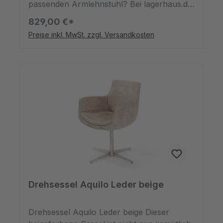
passenden Armlehnstuhl? Bei lagerhaus.de
werden Sie fündig! Das elegante Design
829,00 €*
unseres Stuhls bringt Gleichgewicht ins
Preise inkl. MwSt. zzgl. Versandkosten
Haus. Durch die tiefe Sitzfläche und das
lose Kissen eignet sich das Möbelstück ideal
für Menschen mit langen Beinen und bietet
eine stabile Rückenstütze, damit Sie auch
nach dem Essen noch gemütlich am Tisch
sitzen bleiben können. Das Produkt hat die
Maße Breite 54cm, Höhe 86cm sowie Tiefe
54cm. Der Korpus zum Sitzen besteht aus
braunem Leder, einem natürlichen
Rohstoff, der hauptsächlich für Kleidung
und Möbel verwendet wird. Gehalten wird
er von vier Füßen aus Metall.
Drehsessel Aquilo Leder beige
Drehsessel Aquilo Leder beige Dieser