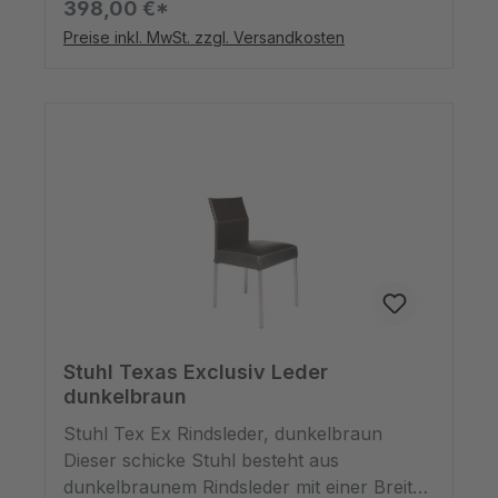
398,00 €*
Er lässt sich perfekt zu kräftigen
Preise inkl. MwSt. zzgl. Versandkosten
Vollholztischen kombinieren. Wichtig ist,
dass Rattan Gerbstoffe enthält und sich
verfärbt, wenn es in feuchtem Zustand mit
Metall in Kontakt kommt und deshalb grau
bis schwarz verfärbt wird.
Stuhl Texas Exclusiv Leder
dunkelbraun
Stuhl Tex Ex Rindsleder, dunkelbraun
Dieser schicke Stuhl besteht aus
dunkelbraunem Rindsleder mit einer Breite