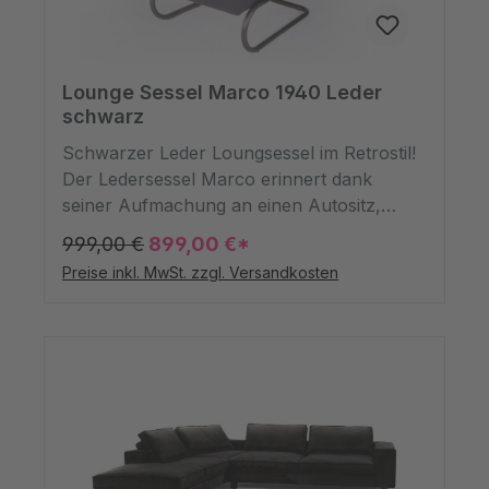
Lounge Sessel Marco 1940 Leder
schwarz
Schwarzer Leder Loungsessel im Retrostil!
Der Ledersessel Marco erinnert dank
seiner Aufmachung an einen Autositz,
dabei handelt es sich um einen nicht
999,00 €
899,00 €*
geklauten Sitz mit schwarzen Lederbezug
Preise inkl. MwSt. zzgl. Versandkosten
und lackierten Eisenbeinen und Armlehnen
aus Holz. Die Vintage Aufmachung erinnert
an ein altes Auto. Die aufwändige
rautenförmige Steppung in der
Rückenlehne und im Sitz ist dem Original
Autositz eines bekannten deutschen
Autoherstellers aus Müncgen aus den
40iger Jahre nachempfunden.Ein echter