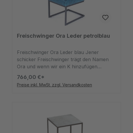
Freischwinger Ora Leder petrolblau
Freischwinger Ora Leder blau Jener
schicker Freischwinger trägt den Namen
Ora und wenn wir ein K hinzufügen
würden, hieße es Orka und die blaue Farbe
766,00 €*
würde an das Meer und die Wale erinnern.
Preise inkl. MwSt. zzgl. Versandkosten
Aber wenn wir uns den Stoff näher
anschauen, meinen wir das sowieso, nicht
wahr? Immerhin besteht er aus dem
natürlichen Rohstoff Leder, der
hauptsächlich für Kleidung und Autos
genutzt wird, aber auch für Möbel so wie
hier. Es zeichnet sich durch seine