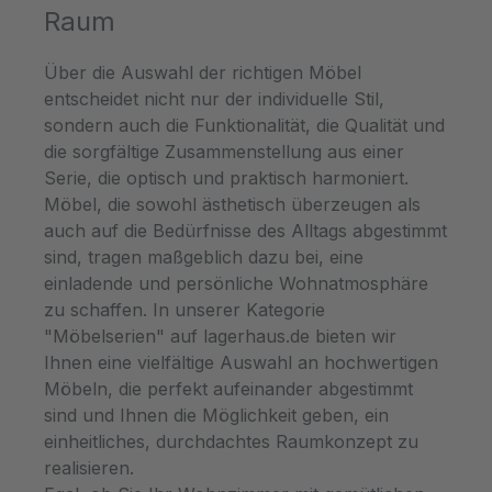
Geschichte von Wiederverwertung und
Raum
Office oder in einem professionellen
Ästhetik. Hergestellt aus sorgfältig
Arbeitsumfeld steht, er wird zweifellos die
ausgewähltem, recyceltem Teakholz,
Über die Auswahl der richtigen Möbel
Produktivität steigern und eine Atmosphäre
bewahrt sie die charakteristische Maserung
entscheidet nicht nur der individuelle Stil,
von Stil und Klasse schaffen.Verleihen Sie
und Farbpalette des Holzes. Jeder Knoten
sondern auch die Funktionalität, die Qualität und
Ihrem Arbeitsbereich einen Hauch von
und jede Narbe erzählt von der
die sorgfältige Zusammenstellung aus einer
Naturverbundenheit und Modernität – mit
Vergangenheit und der Transformation in
Serie, die optisch und praktisch harmoniert.
unserem Schreibtisch aus recyceltem
ein zeitgemäßes Design.Die beiden U-
Möbel, die sowohl ästhetisch überzeugen als
Teakholz. Ein Meisterwerk des Designs, das
förmigen Füße aus schwarzem Metall sind
auch auf die Bedürfnisse des Alltags abgestimmt
nicht nur Ihre Liebe zur Kunst des
nicht nur Stützen, sondern auch ein
sind, tragen maßgeblich dazu bei, eine
Einrichtens zeigt, sondern auch Ihre
Statement des modernen Minimalismus. Sie
einladende und persönliche Wohnatmosphäre
bewusste Entscheidung für nachhaltige
umrahmen die Konsole auf elegante Weise
zu schaffen. In unserer Kategorie
Schönheit und Umweltfreundlichkeit
und schaffen einen faszinierenden Kontrast
"Möbelserien" auf lagerhaus.de bieten wir
unterstreicht.
zum Teakholz.Diese Konsole geht über die
Ihnen eine vielfältige Auswahl an hochwertigen
Funktion eines Möbelstücks hinaus – sie ist
Möbeln, die perfekt aufeinander abgestimmt
eine Huldigung an die Natur und ein
sind und Ihnen die Möglichkeit geben, ein
Ausdruck von Stilbewusstsein. Ganz gleich,
einheitliches, durchdachtes Raumkonzept zu
ob im Eingangsbereich, im Wohnzimmer
realisieren.
oder in einem anderen Raum platziert, sie