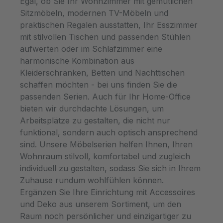
Egal, ob Sie Ihr Wohnzimmer mit gemütlichen
wird immer die Blicke auf sich ziehen und
Sitzmöbeln, modernen TV-Möbeln und
eine Aura von Raffinesse verbreiten.Geben
praktischen Regalen ausstatten, Ihr Esszimmer
Sie Ihrem Raum eine subtile Mischung aus
mit stilvollen Tischen und passenden Stühlen
Natürlichkeit und zeitgenössischem Design
aufwerten oder im Schlafzimmer eine
– mit unserer Konsole aus recyceltem
harmonische Kombination aus
Teakholz. Ein Meisterwerk des Designs, das
Kleiderschränken, Betten und Nachttischen
nicht nur Ihre Wertschätzung für Ästhetik
schaffen möchten - bei uns finden Sie die
zeigt, sondern auch Ihre bewusste
passenden Serien. Auch für Ihr Home-Office
Entscheidung für nachhaltige Eleganz und
bieten wir durchdachte Lösungen, um
Umweltfreundlichkeit unterstreicht.
Arbeitsplätze zu gestalten, die nicht nur
funktional, sondern auch optisch ansprechend
sind. Unsere Möbelserien helfen Ihnen, Ihren
Wohnraum stilvoll, komfortabel und zugleich
individuell zu gestalten, sodass Sie sich in Ihrem
Zuhause rundum wohlfühlen können.
Ergänzen Sie Ihre Einrichtung mit Accessoires
und Deko aus unserem Sortiment, um den
Raum noch persönlicher und einzigartiger zu