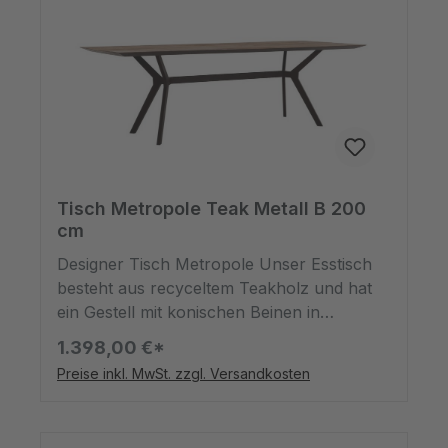
seiner einzigartigen Eigenschaften
ausgewählt und sorgfältig verarbeitet.
Risse, Flecken und andere
Unregelmäßigkeiten sind Teil seines
Charmes und sorgen für den einzigartigen
Charakter, den wir suchen.
Tisch Metropole Teak Metall B 200
cm
Designer Tisch Metropole Unser Esstisch
besteht aus recyceltem Teakholz und hat
ein Gestell mit konischen Beinen in
Bumerangform. Die Tischplatte wird an
1.398,00 €*
allen Kanten schmaler, schweizer Kante
Preise inkl. MwSt. zzgl. Versandkosten
und hat abgerundete Ecken. Die Größen
der verfügbaren Esstische sind 200cm,
225cm, 250 cm. Sprechen Sie uns