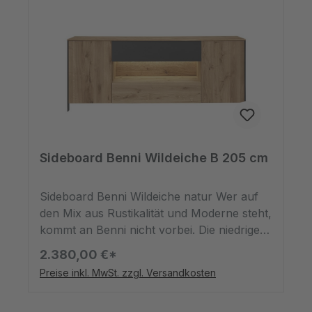
an.Unser Holz wird aufgrund seiner
einzigartigen Eigenschaften ausgewählt und
sorgfältig verarbeitet. Risse, Flecken und
andere Unregelmäßigkeiten sind Teil seines
Charmes und sorgen für den einzigartigen
Charakter, den wir suchen.
Sideboard Benni Wildeiche B 205 cm
Sideboard Benni Wildeiche natur Wer auf
den Mix aus Rustikalität und Moderne steht,
kommt an Benni nicht vorbei. Die niedrige
Wohnzimmerkommode, die hervorragend
2.380,00 €*
unter einen Fernseher passt, zeichnet sich
Preise inkl. MwSt. zzgl. Versandkosten
durch sein Design aus. Das Möbelstück
besteht zum größten Teil aus Holz der