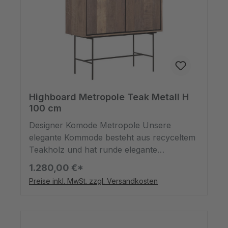
Highboard Metropole Teak Metall H
100 cm
Designer Komode Metropole Unsere
elegante Kommode besteht aus recyceltem
Teakholz und hat runde elegante
Metallbeine. Die Metropole-Kollektion
1.280,00 €*
zeichnet sich durch eine schlankere
Preise inkl. MwSt. zzgl. Versandkosten
Gestaltung der Kanten der Türen und
Schubladen aus. Die Kommode hat 2
Türen. Die Kommode Metropole misst 95 x
100 x 45 cm.Unser Holz wird aufgrund