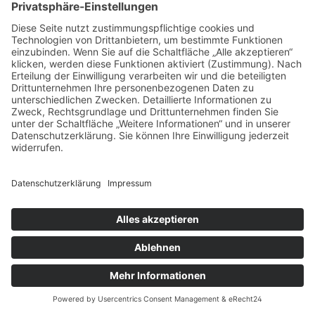
konzipiert, dass sie den Herausforderungen des
täglichen Gebrauchs problemlos standhalten
und dabei stets ihren stilvollen Charakter
bewahren.
Besonderen Wert legen wir auf die Auswahl
unserer Materialien, die oft aus
umweltfreundlichen und nachhaltig
produzierten Quellen stammen. Durch die
bewusste Entscheidung für
ressourcenschonende Materialien tragen
unsere Möbel nicht nur zu einem hochwertigen
Wohnambiente bei, sondern auch zum Schutz
unseres Planeten. Mit jedem Kauf investieren
Sie nicht nur in langlebige und stilvolle Möbel,
sondern leisten auch einen wertvollen Beitrag
zur Reduzierung des ökologischen
Fußabdrucks.
Zudem bieten wir eine Vielzahl von Designs und